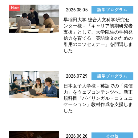
2026.08.05
語学プログラム
国際交流支援
早稲田大学 総合人文科学研究セ
ンター様－「キャリア初期研究者
語学プログラム
支援」として、大学院生の学術発
信力を育てる「英語論文のための
引用のコツセミナー」を開講しま
研究推進
した
教育DX
2026.07.29
語学プログラム
人材育成
日本女子大学様－英語での「発信
力」をウェブコンテンツへ。新正
その他
規科目「バイリンガル・コミュニ
ケーション」教材作成を支援しま
した
2026.06.26
その他