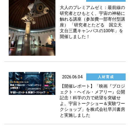
大人のプレミアムゼミ：最前線の
研究者とひもとく、宇宙の神秘に
触れる講座（参加費一部寄付型講
座） 「研究者とたどる 国立天
文台三鷹キャンパスの100年」を
開催しました！
2026.06.04
人材育成
【開催レポート】「映画『プロジ
ェクト・ヘイル・メアリー』公開
記念！科学の力で絶望を突破せ
よ。宇宙トークショー＆実験ワー
クショップ」を株式会社早川書房
と実施しました