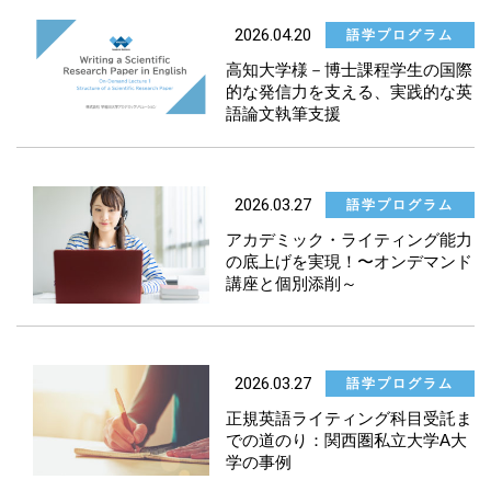
2026.04.20
語学プログラム
高知大学様－博士課程学生の国際
的な発信力を支える、実践的な英
語論文執筆支援
2026.03.27
語学プログラム
アカデミック・ライティング能力
の底上げを実現！〜オンデマンド
講座と個別添削～
2026.03.27
語学プログラム
正規英語ライティング科目受託ま
での道のり：関西圏私立大学A大
学の事例