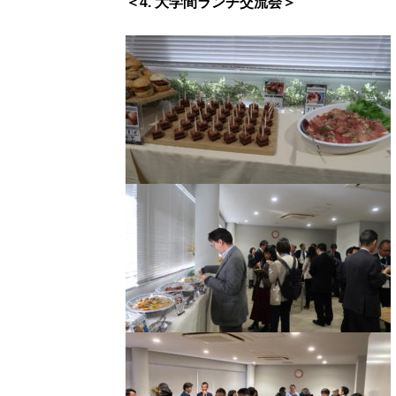
＜4. 大学間ランチ交流会
＞