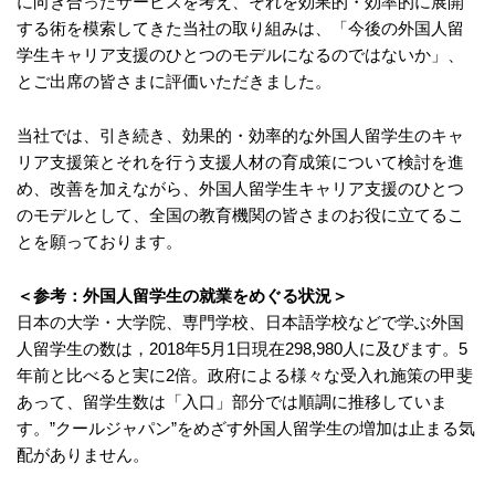
に向き合ったサービスを考え、それを効果的・効率的に展開
する術を模索してきた当社の取り組みは、「今後の外国人留
学生キャリア支援のひとつのモデルになるのではないか」、
とご出席の皆さまに評価いただきました。
当社では、引き続き、効果的・効率的な外国人留学生のキャ
リア支援策とそれを行う支援人材の育成策について検討を進
め、改善を加えながら、外国人留学生キャリア支援のひとつ
のモデルとして、全国の教育機関の皆さまのお役に立てるこ
とを願っております。
＜参考：外国人留学生の就業をめぐる状況＞
日本の大学・大学院、専門学校、日本語学校などで学ぶ外国
人留学生の数は，2018年5月1日現在298,980人に及びます。5
年前と比べると実に2倍。政府による様々な受入れ施策の甲斐
あって、留学生数は「入口」部分では順調に推移していま
す。”クールジャパン”をめざす外国人留学生の増加は止まる気
配がありません。