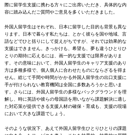
際に留学生支援に携わる方々にご出席いただき、具体的な内
容に踏み込んだご質問やご意見を多くいただきました。
外国人留学生はそれぞれ、日本に留学した目的も背景も異な
ります。日本で暮らす私たちは、とかく彼らを国や地域、言
語などでひと括りにして捉えがちですが、それでは効果的な
支援はできません。きっかけも、希望も、夢も違うひとりひ
とりの期待に応えるには、画一的な支援では限界がありま
す。その意味において、外国人留学生のキャリア支援のあり
方は多種多様で、個人個人に合わせたものにならざるを得ま
せん。総じて手間や時間がかかる外国人留学生の出口支援に
手が付けられない教育機関は全国に多数あろうかと思いま
す。さらには、外国人留学生の多様なバックグラウンドを理
解し、時に英語や彼らの母国語を用いながら課題解決に適し
た対応策が提供できる支援人材の確保・育成も、支援の現場
において大きな課題でしょう。
そのような状況下、あえて外国人留学生ひとりひとりの課題