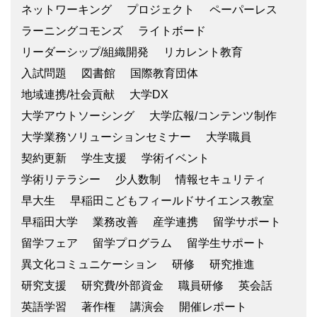
ネットワーキング
プロジェクト
ペーパーレス
ラーニングコモンズ
ライトボード
リーダーシップ/組織開発
リカレント教育
入試問題
図書館
国際教育団体
地域連携/社会貢献
大学DX
大学アウトソーシング
大学広報/コンテンツ制作
大学業務ソリューションセミナー
大学職員
契約更新
学生支援
学術イベント
学術リテラシー
少人数制
情報セキュリティ
早大生
早稲田こどもフィールドサイエンス教室
早稲田大学
業務改善
産学連携
留学サポート
留学フェア
留学プログラム
留学生サポート
異文化コミュニケーション
研修
研究推進
研究支援
研究費/外部資金
職員研修
英会話
英語学習
著作権
講演会
開催レポート