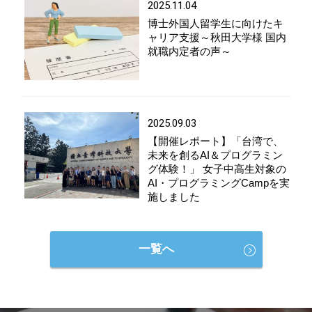
2025.11.04
博士外国人留学生に向けたキ
ャリア支援～秋田大学様 国内
就職内定者の声～
2025.09.03
【開催レポート】「台湾で、
未来を創るAI＆プログラミン
グ体験！」 女子中高生対象の
AI・プログラミングCampを実
施しました
一覧へ