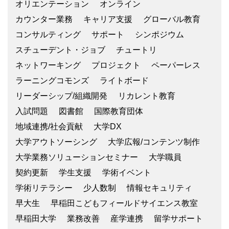
オリエンテーション
オンライン
カウンター業務
キャリア支援
グローバル教育
コンサルティング
サポート
シンポジウム
スチューデント・ジョブ
チュートリ
ネットワーキング
プロジェクト
ペーパーレス
ラーニングコモンズ
ライトボード
リーダーシップ/組織開発
リカレント教育
入試問題
図書館
国際教育団体
地域連携/社会貢献
大学DX
大学アウトソーシング
大学広報/コンテンツ制作
大学業務ソリューションセミナー
大学職員
契約更新
学生支援
学術イベント
学術リテラシー
少人数制
情報セキュリティ
早大生
早稲田こどもフィールドサイエンス教室
早稲田大学
業務改善
産学連携
留学サポート