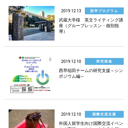
2019.12.13
語学プログラム
武蔵大学様 英文ライティング講
座（グループレッスン・個別指
導）
2019.12.10
研究推進
西早稲田チームの研究支援～シン
ポジウム編～
2019.12.10
国際交流支援
外国人留学生向け国際交流イベン