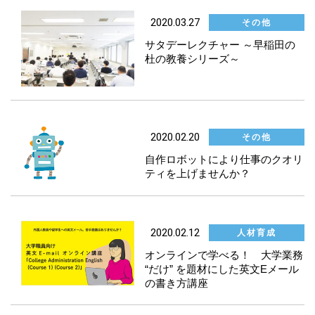
2020.03.27
その他
国際交流支援
サタデーレクチャー ～早稲田の
杜の教養シリーズ～
語学プログラム
研究推進
2020.02.20
その他
教育DX
自作ロボットにより仕事のクオリ
ティを上げませんか？
人材育成
その他
2020.02.12
人材育成
オンラインで学べる！ 大学業務
“だけ” を題材にした英文Eメール
の書き方講座