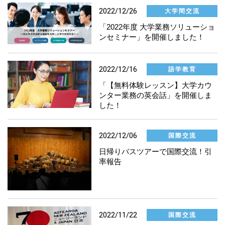
2022/12/26
大学間交流
国際交流
「2022年度 大学業務ソリューショ
ンセミナー」を開催しました！
語学教育
2022/12/16
語学教育
研究推進
「【無料体験レッスン】大学カウ
ンター業務の英会話」を開催しま
人材育成
した！
社員
2022/12/06
国際交流
日帰りバスツアーで国際交流！引
IT・DX推進
率報告
大学間交流
イベント
2022/11/22
国際交流