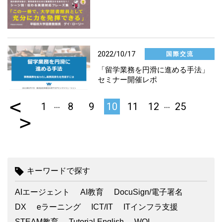
2022/10/17
国際交流
「留学業務を円滑に進める手法」
セミナー開催レポ
<
…
…
1
8
9
10
11
12
25
>
キーワードで探す
AIエージェント
AI教育
DocuSign/電子署名
DX
eラーニング
ICT/IT
ITインフラ支援
STEAM教育
Tutorial English
WOI