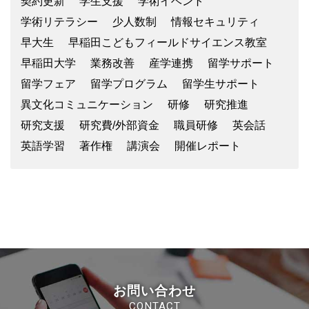
契約更新
学生支援
学術イベント
学術リテラシー
少人数制
情報セキュリティ
早大生
早稲田こどもフィールドサイエンス教室
早稲田大学
業務改善
産学連携
留学サポート
留学フェア
留学プログラム
留学生サポート
異文化コミュニケーション
研修
研究推進
研究支援
研究費/外部資金
職員研修
英会話
英語学習
著作権
講演会
開催レポート
お問い合わせ
CONTACT