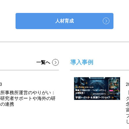
人材育成
導入事例
一覧へ
3
2
究所事務所運営のやりがい：
の研究者サポートや海外の研
との連携