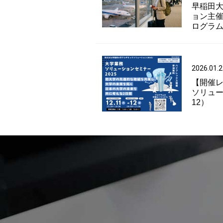
早稲田
ョン主催
ログラ
2026.01.2
【開催レ
ソリュー
12）